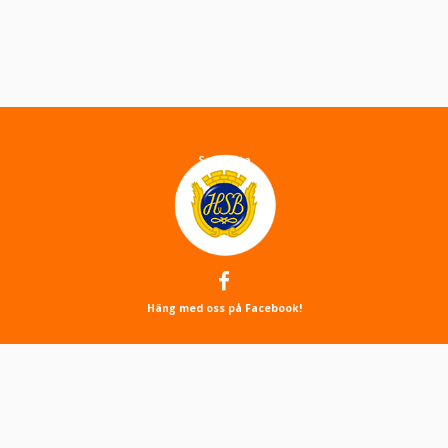
About
Sajtkarta
Cookies
Sök
Häng med oss på Facebook!
Kontakt
Kontakt
Webbansvarig
Logga in