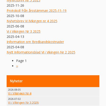
Nyhetsbrev Nr 5 2025
2025-11-26
Protokoll från årsstämman 2025-11-19
2025-10-08
Nyhetsbrev Vi iVikingen nr 4 2025
2025-06-08
Vi i Vikingen Nr 3 2025
2025-04-13
Information om Bredbandskostnader
2025-04-08
Nytt Informationsblad Vi i Vikingen Nr 2 2025
Page 1
Paginering
Nästa
››
sida
Nyheter
2026-08-05
Vi i Vikingen Nr 4
2026-07-02
Vi i Vikingen Nr 3 2026