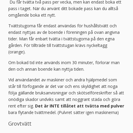
Du får tvätta två pass per vecka, men kan endast boka ett
pass i taget. När du använt ditt bokade pass kan du alltså
omgående boka ett nytt.
Tvättstugorna får endast användas för hushållstvätt och
endast nyttjas av de boende i föreningen på ovan angivna
tider. Man får enbart tvätta i tvättstugorna på den egna
gården. För tillträde till tvättstugan krävs nyckeltagg
(orange).
Om bokad tid inte används inom 30 minuter, förlorar man
den och annan boende kan nyttja tiden.
Vid användandet av maskiner och andra hjälpmedel som
står till förfogande är det var och ens skyldighet att noga
följa gällande bruksanvisningar och skötselföreskrifter så att
onödiga skador undviks samt att noggrant städa och göra
rent efter sig.
Det är INTE tillåtet att tvätta med pulver
bara flytande tvättmedel. (Pulvret sätter igen maskinerna)
Grovtvätt