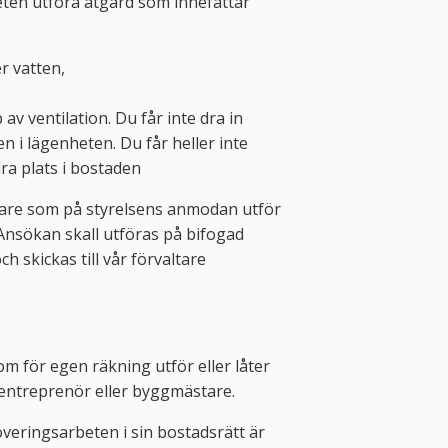
heten utföra åtgärd som innefattar
r vatten,
 av ventilation. Du får inte dra in
n i lägenheten. Du får heller inte
dra plats i bostaden
valtare som på styrelsens anmodan utför
 Ansökan skall utföras på bifogad
 skickas till vår förvaltare
om för egen räkning utför eller låter
entreprenör eller byggmästare.
veringsarbeten i sin bostadsrätt är