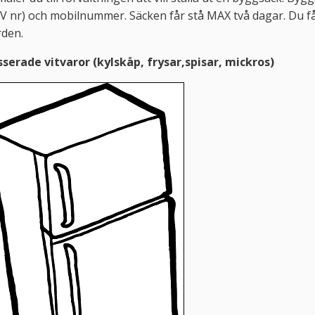
 nr) och mobilnummer. Säcken får stå MAX två dagar. Du får
rden.
serade vitvaror (kylskåp, frysar,spisar, mickros)