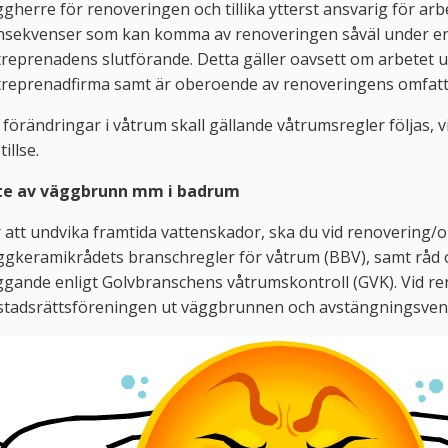
gherre för renoveringen och tillika ytterst ansvarig för ar
nsekvenser som kan komma av renoveringen såväl under en
reprenadens slutförande. Detta gäller oavsett om arbetet utf
treprenadfirma samt är oberoende av renoveringens omfatt
 förändringar i våtrum skall gällande våtrumsregler följas, 
tillse.
te av väggbrunn mm i badrum
 att undvika framtida vattenskador, ska du vid renovering/
gkeramikrådets branschregler för våtrum (BBV), samt råd 
gande enligt Golvbranschens våtrumskontroll (GVK). Vid r
tadsrättsföreningen ut väggbrunnen och avstängningsventi