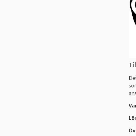
Ti
Det
som
ans
Var
Lör
Öv