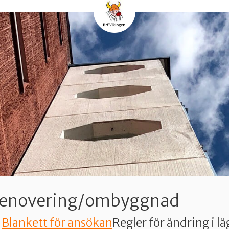
enovering/ombyggnad
Blankett för ansökan
Regler för ändring i l