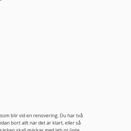
om blir vid en renovering. Du har två
an bort allt när det är klart, eller så
ggsäcken skall märkas med lgh nr (inte