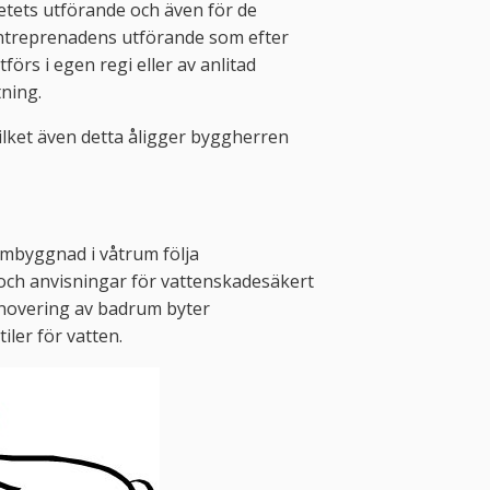
betets utförande och även för de
treprenadens utförande som efter
örs i egen regi eller av anlitad
ning.
vilket även detta åligger byggherren
ombyggnad i våtrum följa
och anvisningar för vattenskadesäkert
enovering av badrum byter
ler för vatten.