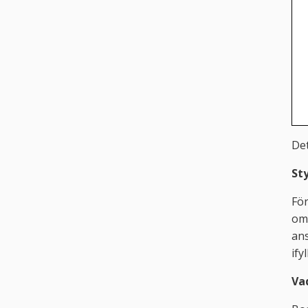
Det
St
Fö
om 
ans
ify
Va