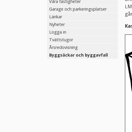
Våra fastigheter
LMV
Garage och parkeringsplatser
gå
Länkar
Nyheter
Kas
Logga in
Tvättstugor
Årsredovisning
Byggsäckar och byggavfall