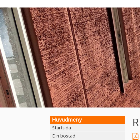
Hoppa
till
huvudinnehåll
R
Huvudmeny
Startsida
Din bostad