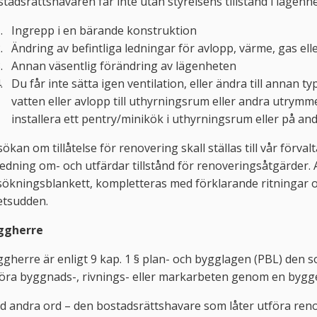
tadsrättshavaren får inte utan styrelsens tillstånd i lägen
Ingrepp i en bärande konstruktion
Ändring av befintliga ledningar för avlopp, värme, gas elle
Annan väsentlig förändring av lägenheten
Du får inte sätta igen ventilation, eller ändra till annan typ
vatten eller avlopp till uthyrningsrum eller andra utrymme
installera ett pentry/minikök i uthyrningsrum eller på an
ökan om tillåtelse för renovering skall ställas till vår för
edning om- och utfärdar tillstånd för renoveringsåtgärder.
ökningsblankett, kompletteras med förklarande ritningar och
etsudden.
ggherre
gherre är enligt 9 kap. 1 § plan- och bygglagen (PBL) den s
öra byggnads-, rivnings- eller markarbeten genom en bygg
 andra ord – den bostadsrättshavare som låter utföra reno