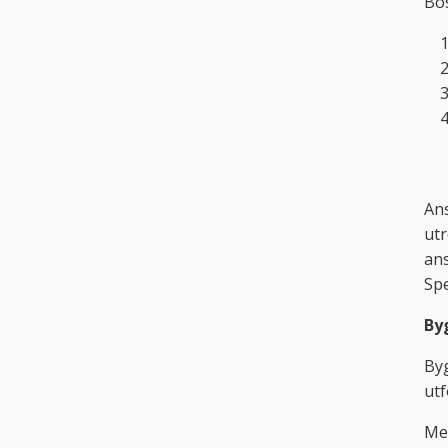
Bos
Ans
utr
ans
Sp
By
Byg
utf
Med