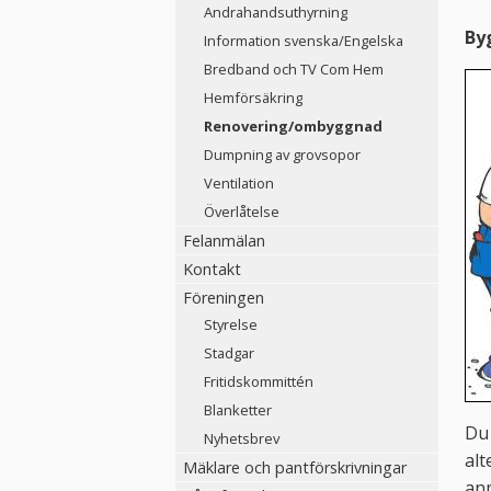
Andrahandsuthyrning
By
Information svenska/Engelska
Bredband och TV Com Hem
Hemförsäkring
Renovering/ombyggnad
Dumpning av grovsopor
Ventilation
Överlåtelse
Felanmälan
Kontakt
Föreningen
Styrelse
Stadgar
Fritidskommittén
Blanketter
Du 
Nyhetsbrev
alt
Mäklare och pantförskrivningar
anm