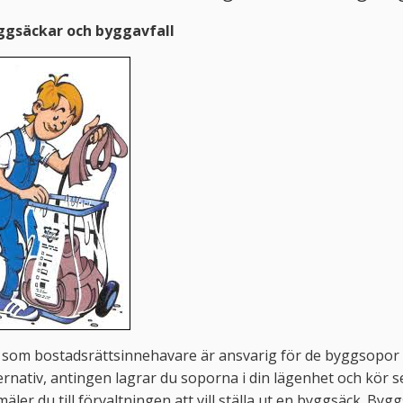
ggsäckar och byggavfall
som bostadsrättsinnehavare är ansvarig för de byggsopor s
ernativ, antingen lagrar du soporna i din lägenhet och kör sed
äler du till förvaltningen att vill ställa ut en byggsäck. By