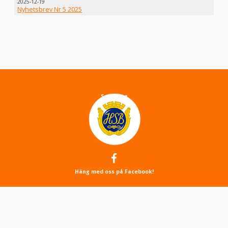
2025-12-19
Nyhetsbrev Nr 5 2025
About
Sajtkarta
Cookies
Sök
Häng med oss på Facebook!
Kontakt
Kontakt
Webbansvarig
Logga in