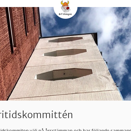
ritidskommittén
itidskommiten välj på årsstämman och har följande samman