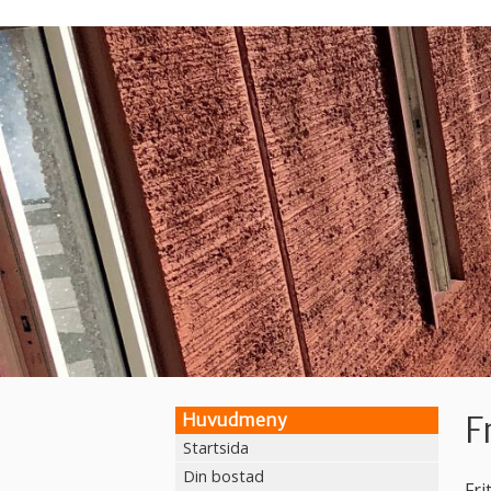
Hoppa
till
huvudinnehåll
F
Huvudmeny
Startsida
Din bostad
Fr