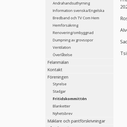
Andrahandsuthyrning
20
Information svenska/Engelska
Ro
Bredband och TV Com Hem
Hemförsäkring
Al
Renovering/ombyggnad
Dumpning av grovsopor
Sa
Ventilation
Ts
Överlåtelse
Felanmälan
Kontakt
Föreningen
Styrelse
Stadgar
Fritidskommittén
Blanketter
Nyhetsbrev
Mäklare och pantförskrivningar