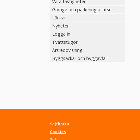
Våra fastigheter
Garage och parkeringsplatser
Länkar
Nyheter
Logga in
Tvättstugor
Årsredovisning
Byggsäckar och byggavfall
About
Sajtkarta
Cookies
Sök