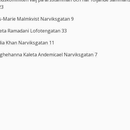
23
s-Marie Malmkvist Narviksgatan 9
veta Ramadani Lofotengatan 33
dia Khan Narviksgatan 11
ighehanna Kaleta Andemicael Narviksgatan 7