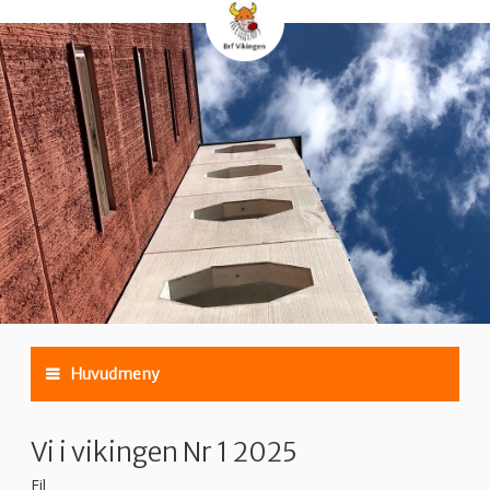
Hoppa
till
huvudinnehåll
Huvudmeny
Vi i vikingen Nr 1 2025
Fil