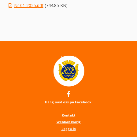
Nr 01 2025.pdf
(744.85 KB)
About
Sajtkarta
Cookies
Sök
Häng med oss på Facebook!
Kontakt
Kontakt
Webbansvarig
Logga in